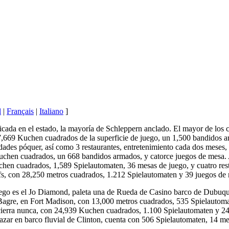
l
|
Français
|
Italiano
]
icada en el estado, la mayoría de Schleppern anclado. El mayor de los
669 Kuchen cuadrados de la superficie de juego, un 1,500 bandidos a
ades póquer, así como 3 restaurantes, entretenimiento cada dos meses, y
hen cuadrados, un 668 bandidos armados, y catorce juegos de mesa. A
chen cuadrados, 1,589 Spielautomaten, 36 mesas de juego, y cuatro res
ffs, con 28,250 metros cuadrados, 1.212 Spielautomaten y 39 juegos de
ego es el Jo Diamond, paleta una de Rueda de Casino barco de Dubuqu
agre, en Fort Madison, con 13,000 metros cuadrados, 535 Spielautomat
e cierra nunca, con 24,939 Kuchen cuadrados, 1.100 Spielautomaten y 24
azar en barco fluvial de Clinton, cuenta con 506 Spielautomaten, 14 me