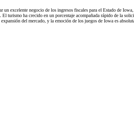
r un excelente negocio de los ingresos fiscales para el Estado de Iowa
o. El turismo ha crecido en un porcentaje acompañada rápido de la soli
 expansión del mercado, y la emoción de los juegos de Iowa es absolut