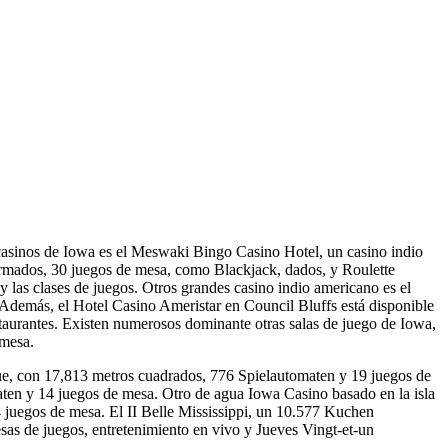
 casinos de Iowa es el Meswaki Bingo Casino Hotel, un casino indio
rmados, 30 juegos de mesa, como Blackjack, dados, y Roulette
 las clases de juegos. Otros grandes casino indio americano es el
demás, el Hotel Casino Ameristar en Council Bluffs está disponible
taurantes. Existen numerosos dominante otras salas de juego de Iowa,
 mesa.
e, con 17,813 metros cuadrados, 776 Spielautomaten y 19 juegos de
en y 14 juegos de mesa. Otro de agua Iowa Casino basado en la isla
 juegos de mesa. El II Belle Mississippi, un 10.577 Kuchen
sas de juegos, entretenimiento en vivo y Jueves Vingt-et-un