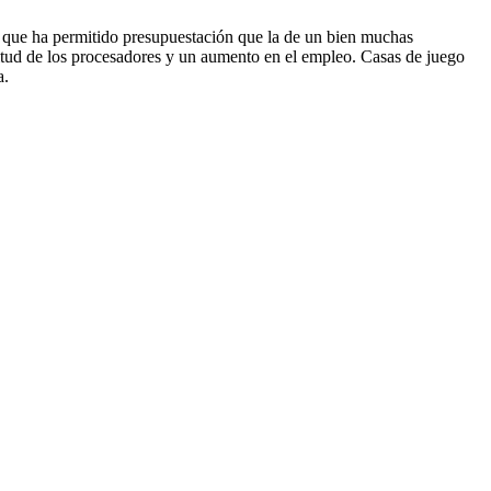
, que ha permitido presupuestación que la de un bien muchas
citud de los procesadores y un aumento en el empleo. Casas de juego
a.