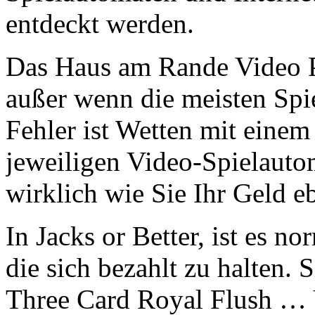
entdeckt werden.
Das Haus am Rande Video Po
außer wenn die meisten Spie
Fehler ist Wetten mit einem
jeweiligen Video-Spielautom
wirklich wie Sie Ihr Geld e
In Jacks or Better, ist es n
die sich bezahlt zu halten.
Three Card Royal Flush … 