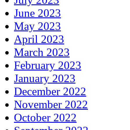
June 2023
May 2023
April 2023
March 2023
February 2023
January 2023
December 2022
November 2022
October 2022