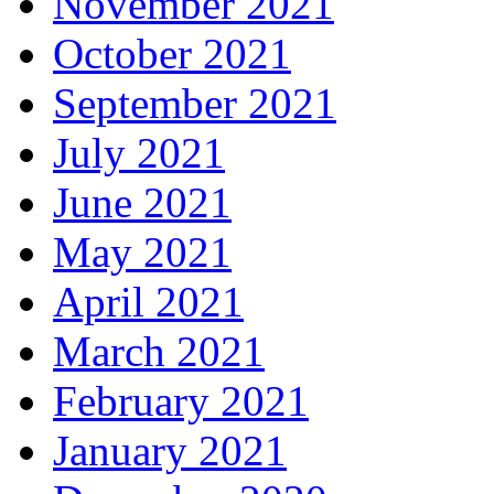
November 2021
October 2021
September 2021
July 2021
June 2021
May 2021
April 2021
March 2021
February 2021
January 2021