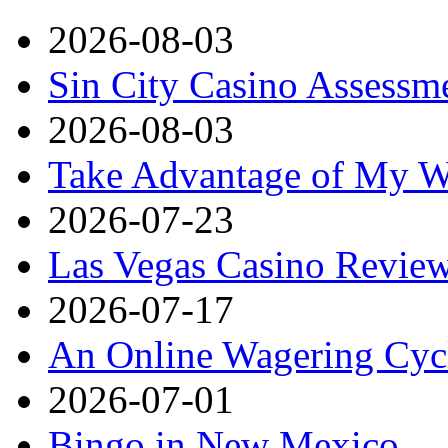
2026-08-03
Sin City Casino Assessm
2026-08-03
Take Advantage of My W
2026-07-23
Las Vegas Casino Revie
2026-07-17
An Online Wagering Cyc
2026-07-01
Bingo in New Mexico