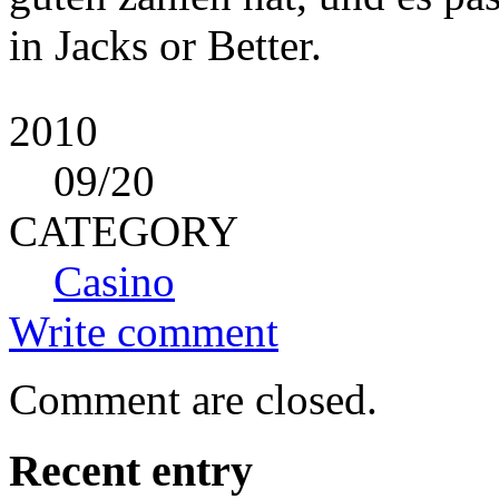
in Jacks or Better.
2010
09
/20
CATEGORY
Casino
Write comment
Comment are closed.
Recent entry