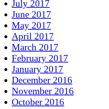
July 2017
June 2017
May 2017
April 2017
March 2017
February 2017
January 2017
December 2016
November 2016
October 2016