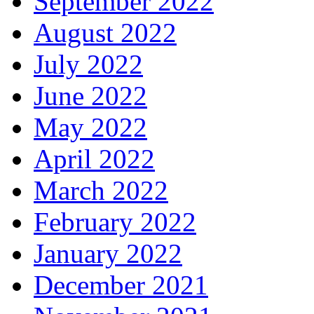
September 2022
August 2022
July 2022
June 2022
May 2022
April 2022
March 2022
February 2022
January 2022
December 2021