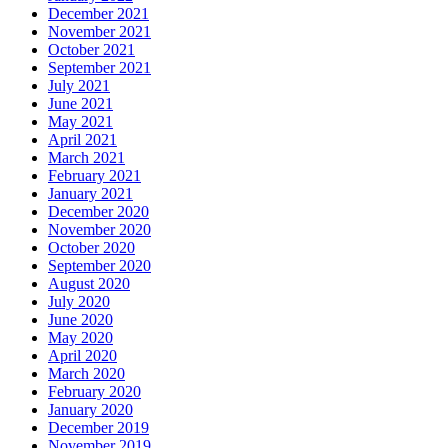
December 2021
November 2021
October 2021
September 2021
July 2021
June 2021
May 2021
April 2021
March 2021
February 2021
January 2021
December 2020
November 2020
October 2020
September 2020
August 2020
July 2020
June 2020
May 2020
April 2020
March 2020
February 2020
January 2020
December 2019
November 2019