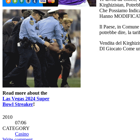
Kirghizistan, Potreb
Che Possiamo Indic
Hanno MODIFICATO 
Il Paese, in Comune
potrebbe dire, la ta
Vendita del Kirghiz
DI Giocato Come un 
Read more about the
Las Vegas 2024 Super
Bowl Streaker
!
2010
07
/06
CATEGORY
Casino
Write comment