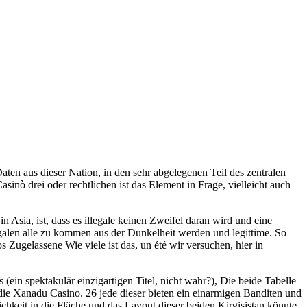
aten aus dieser Nation, in den sehr abgelegenen Teil des zentralen
Casinò drei oder rechtlichen ist das Element in Frage, vielleicht auch
in Asia, ist, dass es illegale keinen Zweifel daran wird und eine
galen alle zu kommen aus der Dunkelheit werden und legittime. So
s Zugelassene Wie viele ist das, un été wir versuchen, hier in
(ein spektakulär einzigartigen Titel, nicht wahr?), Die beide Tabelle
ie Xanadu Casino. 26 jede dieser bieten ein einarmigen Banditen und
ichkeit in die Fläche und das Layout dieser beiden Kirgisistan könnte