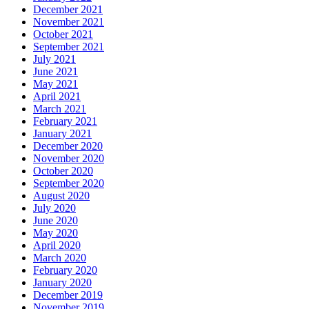
December 2021
November 2021
October 2021
September 2021
July 2021
June 2021
May 2021
April 2021
March 2021
February 2021
January 2021
December 2020
November 2020
October 2020
September 2020
August 2020
July 2020
June 2020
May 2020
April 2020
March 2020
February 2020
January 2020
December 2019
November 2019