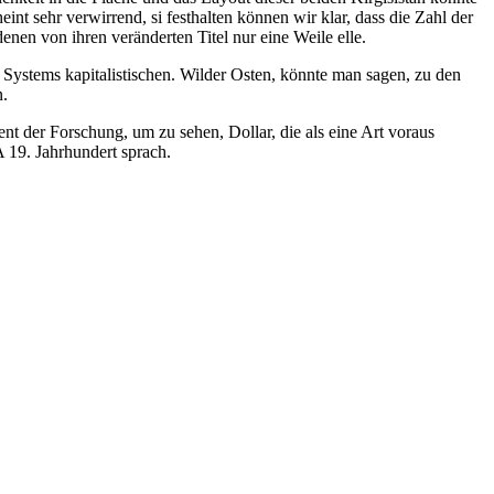
eint sehr verwirrend, si festhalten können wir klar, dass die Zahl der
enen von ihren veränderten Titel nur eine Weile elle.
Systems kapitalistischen. Wilder Osten, könnte man sagen, zu den
n.
ent der Forschung, um zu sehen, Dollar, die als eine Art voraus
 19. Jahrhundert sprach.