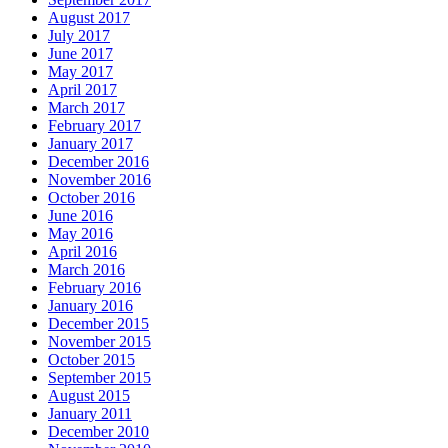
August 2017
July 2017
June 2017
May 2017
April 2017
March 2017
February 2017
January 2017
December 2016
November 2016
October 2016
June 2016
May 2016
April 2016
March 2016
February 2016
January 2016
December 2015
November 2015
October 2015
September 2015
August 2015
January 2011
December 2010