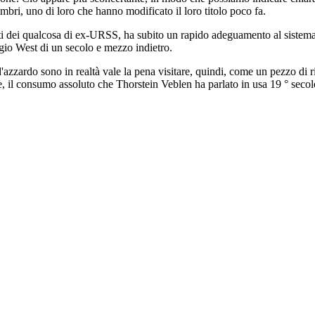
bri, uno di loro che hanno modificato il loro titolo poco fa.
i dei qualcosa di ex-URSS, ha subito un rapido adeguamento al sistema ca
ggio West di un secolo e mezzo indietro.
'azzardo sono in realtà vale la pena visitare, quindi, come un pezzo di 
e, il consumo assoluto che Thorstein Veblen ha parlato in usa 19 ° secol