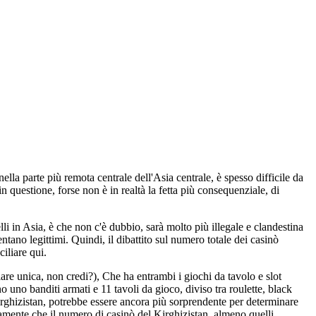
ella parte più remota centrale dell'Asia centrale, è spesso difficile da
n questione, forse non è in realtà la fetta più consequenziale, di
lli in Asia, è che non c'è dubbio, sarà molto più illegale e clandestina
entano legittimi. Quindi, il dibattito sul numero totale dei casinò
iliare qui.
lare unica, non credi?), Che ha entrambi i giochi da tavolo e slot
uno banditi armati e 11 tavoli da gioco, diviso tra roulette, black
Kirghizistan, potrebbe essere ancora più sorprendente per determinare
amente che il numero di casinò del Kirghizistan, almeno quelli