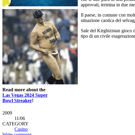
approvati, termina in due mem
Il paese, in comune con molt
situazione caotica del selva
Sale del Kirghizistan gioco d
tipo di un civile esagerazion
Read more about the
Las Vegas 2024 Super
Bowl Streaker
!
2009
11
/06
CATEGORY
Casino
Write comment