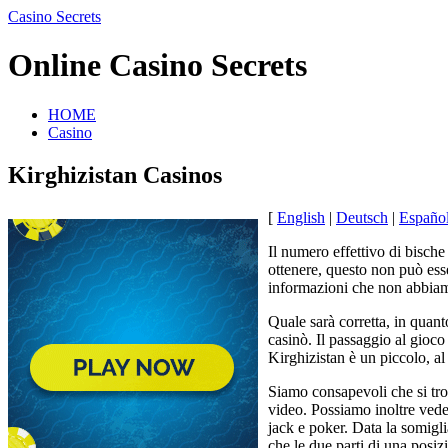
Casino Secrets
Online Casino Secrets
HOME
Casino
Kirghizistan Casinos
[
English
|
Deutsch
|
Españo
Il numero effettivo di bische
ottenere, questo non può esse
informazioni che non abbia
Quale sarà corretta, in quanto
casinò. Il passaggio al gioco 
Kirghizistan è un piccolo, al
Siamo consapevoli che si trov
video. Possiamo inoltre vede
jack e poker. Data la somigli
che le due parti di una posi