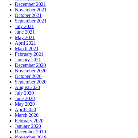
December 2021
November 2021
October 2021
September 2021
July 2021
June 2021
May 2021
April 2021
March 2021
February 2021
January 2021
December 2020
November 2020
October 2020
September 2020
August 2020
July 2020
June 2020
May 2020
April 2020
March 2020
February 2020
January 2020
December 2019
November 2019